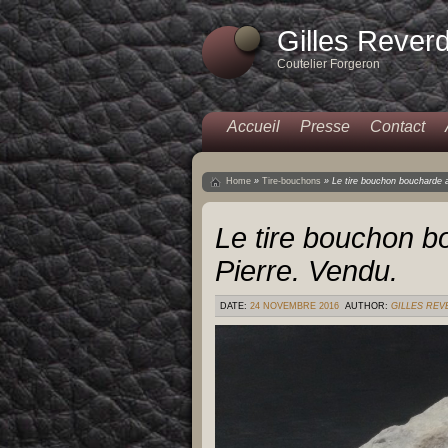
Gilles Rever
Coutelier Forgeron
Accueil
Presse
Contact
Home
»
Tire-bouchons
»
Le tire bouchon boucharde 
Le tire bouchon b
Pierre. Vendu.
DATE:
24 NOVEMBRE 2016
AUTHOR:
GILLES RE