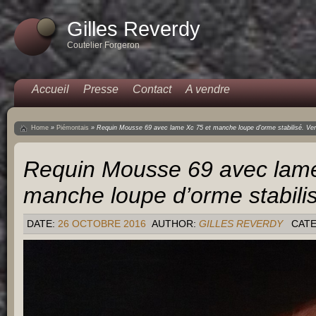
Gilles Reverdy
Coutelier Forgeron
Accueil
Presse
Contact
A vendre
Home
»
Piémontais
»
Requin Mousse 69 avec lame Xc 75 et manche loupe d’orme stabilisé. Ve
Requin Mousse 69 avec lame
manche loupe d’orme stabili
DATE:
26 OCTOBRE 2016
AUTHOR:
GILLES REVERDY
CAT