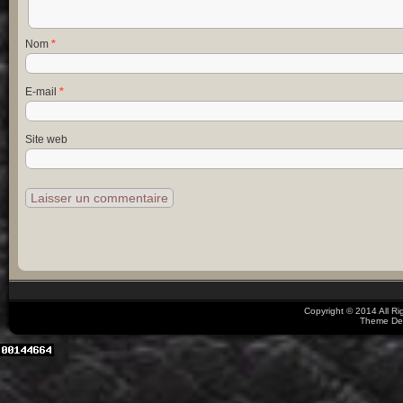
Nom
*
E-mail
*
Site web
Copyright © 2014 All R
Theme De