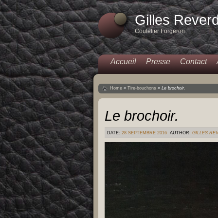
Gilles Rever
Coutelier Forgeron
Accueil
Presse
Contact
Home
»
Tire-bouchons
»
Le brochoir.
Le brochoir.
DATE:
28 SEPTEMBRE 2016
AUTHOR:
GILLES RE