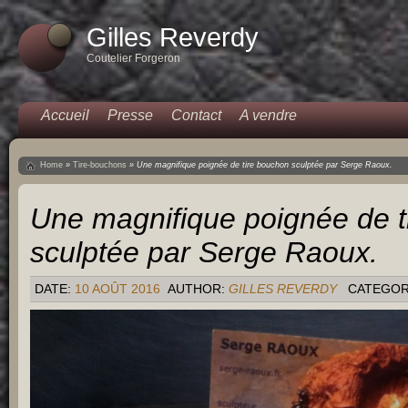
Gilles Reverdy
Coutelier Forgeron
Accueil
Presse
Contact
A vendre
Home
»
Tire-bouchons
»
Une magnifique poignée de tire bouchon sculptée par Serge Raoux.
Une magnifique poignée de t
sculptée par Serge Raoux.
DATE:
10 AOÛT 2016
AUTHOR:
GILLES REVERDY
CATEGOR