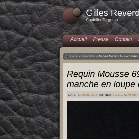
Gilles Rever
Coutelier Forgeron
Accueil
Presse
Contact
Home
»
Piémontais
»
Requin Mousse 69 avec lame x
Requin Mousse 69
manche en loupe 
DATE:
14 MARS 2016
AUTHOR:
GILLES REVERDY