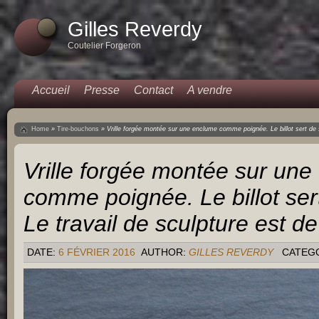
Gilles Reverdy
Coutelier Forgeron
Accueil
Presse
Contact
A vendre
Home
»
Tire-bouchons
»
Vrille forgée montée sur une enclume comme poignée. Le billot sert de 
Vrille forgée montée sur un
comme poignée. Le billot ser
Le travail de sculpture est 
DATE:
6 FÉVRIER 2016
AUTHOR:
GILLES REVERDY
CATEG