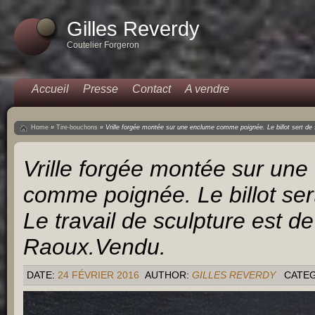
Gilles Reverdy
Coutelier Forgeron
Accueil
Presse
Contact
A vendre
Home
»
Tire-bouchons
»
Vrille forgée montée sur une enclume comme poignée. Le billot sert de 
Vrille forgée montée sur un
comme poignée. Le billot ser
Le travail de sculpture est d
Raoux.Vendu.
DATE:
24 FÉVRIER 2016
AUTHOR:
GILLES REVERDY
CATE