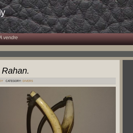
dy
A vendre
e Rahan.
DY
CATEGORY:
DIVERS