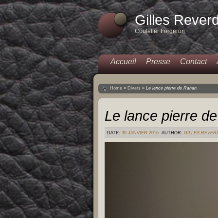
Gilles Rever
Coutelier Forgeron
Accueil
Presse
Contact
Home
»
Divers
»
Le lance pierre de Rahan.
Le lance pierre d
DATE:
30 JANVIER 2016
AUTHOR:
GILLES REVER