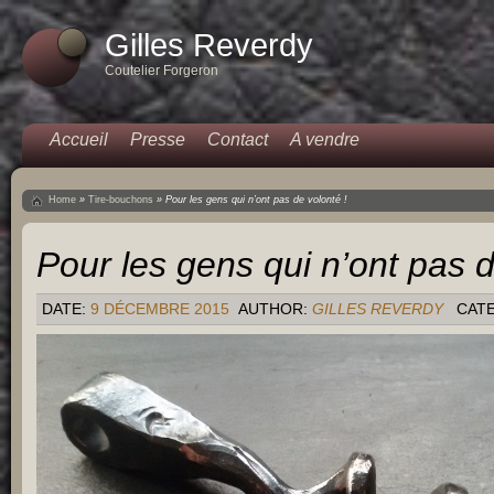
Gilles Reverdy
Coutelier Forgeron
Accueil
Presse
Contact
A vendre
Home
»
Tire-bouchons
»
Pour les gens qui n’ont pas de volonté !
Pour les gens qui n’ont pas d
DATE:
9 DÉCEMBRE 2015
AUTHOR:
GILLES REVERDY
CAT