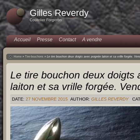
Gilles Reverdy
Coutelier Forgeron
Accueil
Presse
Contact
A vendre
Home
»
Tire-bouchons
»
Le tire bouchon deux doigts avec poignée laiton et sa vrille forgée. Ven
Le tire bouchon deux doigts
laiton et sa vrille forgée. Ven
DATE:
27 NOVEMBRE 2015
AUTHOR:
GILLES REVERDY
CA