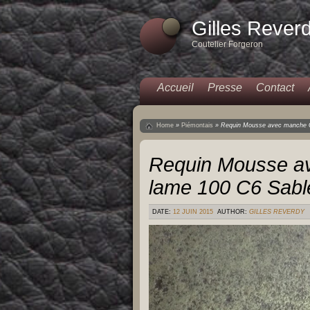
Gilles Rever
Coutelier Forgeron
Accueil
Presse
Contact
Home
»
Piémontais
»
Requin Mousse avec manche G
Requin Mousse a
lame 100 C6 Sabl
DATE:
12 JUIN 2015
AUTHOR:
GILLES REVERDY