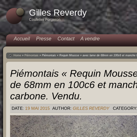
Gilles Reverdy
Coutelier Forgeron
Accueil
Presse
Contact
A vendre
Home
»
Piémontais
»
Piémontais « Requin Mousse » avec lame de 68mm en 100c6 et manche fi
Piémontais « Requin Mousse
de 68mm en 100c6 et manche
carbone. Vendu.
DATE:
19 MAI 2015
AUTHOR:
GILLES REVERDY
CATEGORY