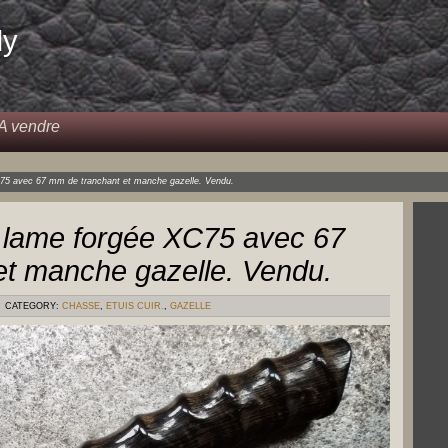
dy
A vendre
C75 avec 67 mm de tranchant et manche gazelle. Vendu.
c lame forgée XC75 avec 67
et manche gazelle. Vendu.
CATEGORY:
CHASSE
,
ETUIS CUIR.
,
GAZELLE