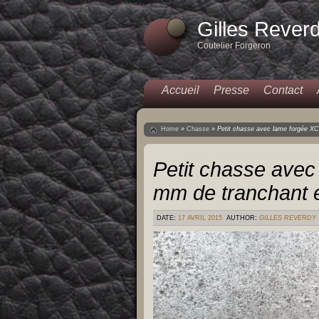
Gilles Rever
Coutelier Forgeron
Accueil
Presse
Contact
Home
»
Chasse
»
Petit chasse avec lame forgée X
Petit chasse ave
mm de tranchant 
DATE:
17 AVRIL 2015
AUTHOR:
GILLES REVERDY