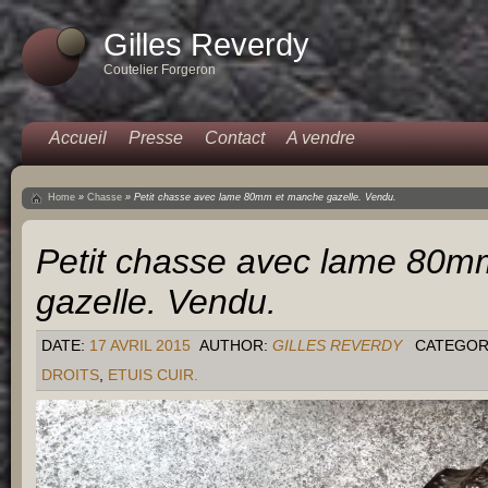
Gilles Reverdy
Coutelier Forgeron
Accueil
Presse
Contact
A vendre
Home
»
Chasse
»
Petit chasse avec lame 80mm et manche gazelle. Vendu.
Petit chasse avec lame 80m
gazelle. Vendu.
DATE:
17 AVRIL 2015
AUTHOR:
GILLES REVERDY
CATEGOR
DROITS
,
ETUIS CUIR.