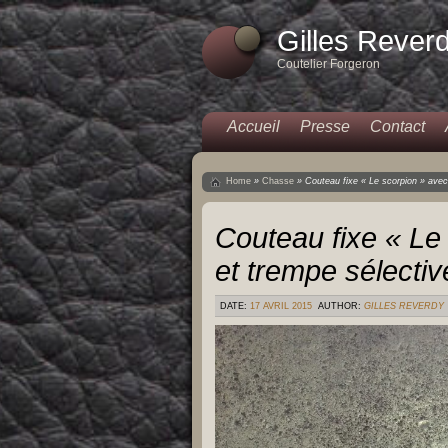
Gilles Rever
Coutelier Forgeron
Accueil
Presse
Contact
Home
»
Chasse
»
Couteau fixe « Le scorpion » avec
Couteau fixe « Le
et trempe sélectiv
DATE:
17 AVRIL 2015
AUTHOR:
GILLES REVERDY