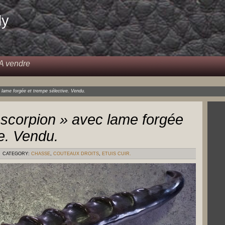
dy
A vendre
 lame forgée et trempe sélective. Vendu.
 scorpion » avec lame forgée
e. Vendu.
CATEGORY:
CHASSE
,
COUTEAUX DROITS
,
ETUIS CUIR.