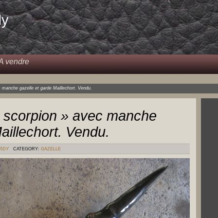
dy
A vendre
c manche gazelle et garde Maillechort. Vendu.
e scorpion » avec manche
aillechort. Vendu.
ERDY
CATEGORY:
GAZELLE