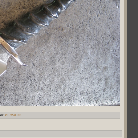
RK:
PERMALINK
.