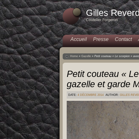
Gilles Rever
Coutelier Forgeron
Accueil
Presse
Contact
Home
»
Gazelle
»
Petit couteau « Le scorpion » ave
Petit couteau « L
gazelle et garde M
DATE:
4 DÉCEMBRE 2014
AUTHOR:
GILLES REV