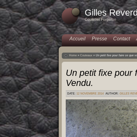
Gilles Rever
Coutelier Forgeron
Accueil
Presse
Contact
Home
»
Couteaux
»
Un petit fixe pour faire ce que 
Un petit fixe pour
Vendu.
DATE:
12 NOVEMBRE 2014
AUTHOR:
GILLES RE