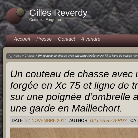
Gilles Reverdy
Coutelier Forgeron
Accueil
Presse
Contact
A vendre
Home
»
Chasse
»
Un couteau de chasse avec une lame forgée en Xc 75 et ligne de trempe mont
Un couteau de chasse avec 
forgée en Xc 75 et ligne de
sur une poignée d’ombrelle 
une garde en Maillechort.
DATE:
27 NOVEMBRE 2014
AUTHOR:
GILLES REVERDY
CA