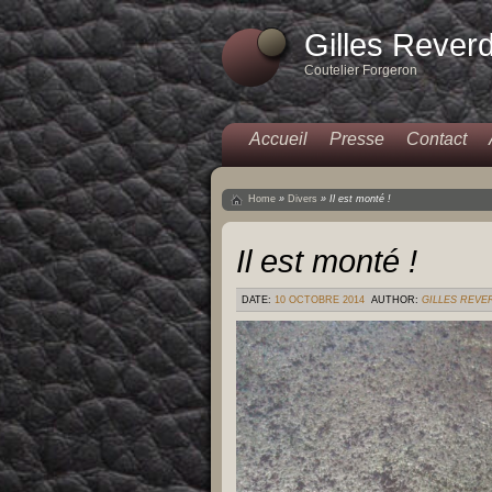
Gilles Rever
Coutelier Forgeron
Accueil
Presse
Contact
Home
»
Divers
»
Il est monté !
Il est monté !
DATE:
10 OCTOBRE 2014
AUTHOR:
GILLES REVE