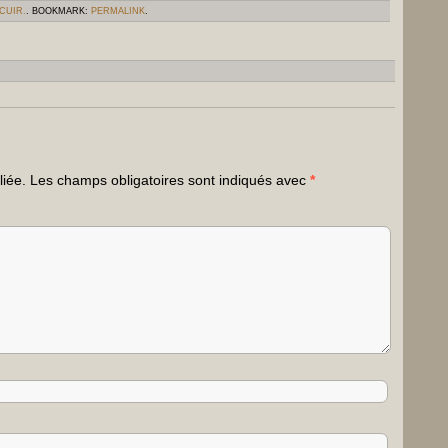
CUIR.
. BOOKMARK:
PERMALINK
.
liée.
Les champs obligatoires sont indiqués avec
*