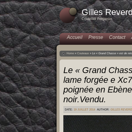
Gilles Rever
Coutelier Forgeron
Accueil
Presse
Contact
Home
»
Couteaux
»
Le « Grand Chasse » est de ret
Le « Grand Chasse
lame forgée e Xc
poignée en Ebène 
noir.Vendu.
DATE:
19 JUILLET 2014
AUTHOR:
GILLES REVER