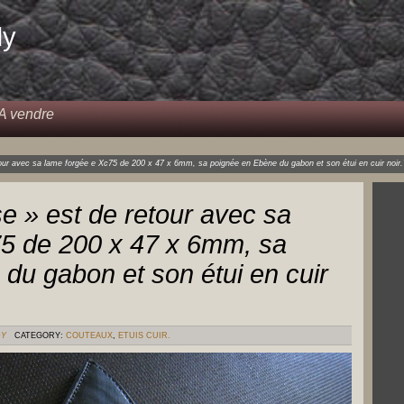
dy
A vendre
our avec sa lame forgée e Xc75 de 200 x 47 x 6mm, sa poignée en Ebène du gabon et son étui en cuir noir
 » est de retour avec sa
75 de 200 x 47 x 6mm, sa
du gabon et son étui en cuir
DY
CATEGORY:
COUTEAUX
,
ETUIS CUIR.