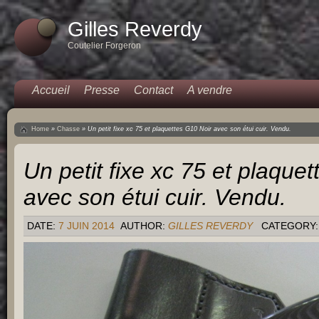
Gilles Reverdy
Coutelier Forgeron
Accueil
Presse
Contact
A vendre
Home
»
Chasse
»
Un petit fixe xc 75 et plaquettes G10 Noir avec son étui cuir. Vendu.
Un petit fixe xc 75 et plaque
avec son étui cuir. Vendu.
DATE:
7 JUIN 2014
AUTHOR:
GILLES REVERDY
CATEGORY