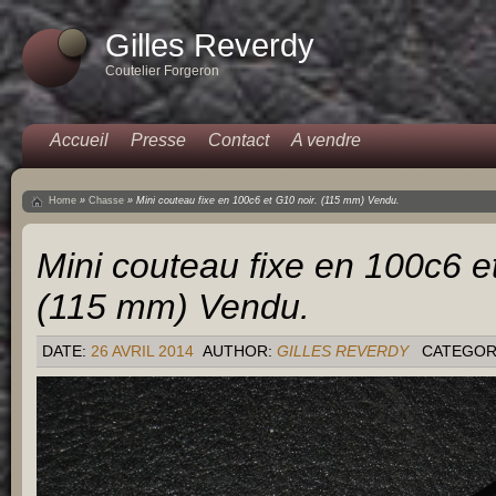
Gilles Reverdy
Coutelier Forgeron
Accueil
Presse
Contact
A vendre
Home
»
Chasse
»
Mini couteau fixe en 100c6 et G10 noir. (115 mm) Vendu.
Mini couteau fixe en 100c6 e
(115 mm) Vendu.
DATE:
26 AVRIL 2014
AUTHOR:
GILLES REVERDY
CATEGOR