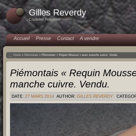
Gilles Reverdy
Coutelier Forgeron
Accueil
Presse
Contact
A vendre
Home
»
Piémontais
»
Piémontais « Requin Mousse » avec manche cuivre. Vendu.
Piémontais « Requin Mousse
manche cuivre. Vendu.
DATE:
27 MARS 2014
AUTHOR:
GILLES REVERDY
CATEGO