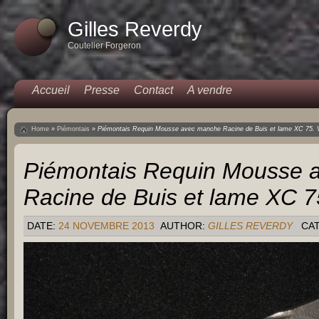
Gilles Reverdy
Coutelier Forgeron
Accueil
Presse
Contact
A vendre
Home
»
Piémontais
»
Piémontais Requin Mousse avec manche Racine de Buis et lame XC 75. 
Piémontais Requin Mousse 
Racine de Buis et lame XC 7
DATE:
24 NOVEMBRE 2013
AUTHOR:
GILLES REVERDY
CA