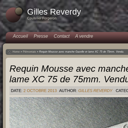
Gilles Reverdy
Coutelier Forgeron
Accueil
Presse
Contact
A vendre
Home
»
Piémontais
»
Requin Mousse avec manche Gazelle et lame XC 75 de 75mm. Vendu.
Requin Mousse avec manche
lame XC 75 de 75mm. Vendu
DATE:
2 OCTOBRE 2013
AUTHOR:
GILLES REVERDY
CATE