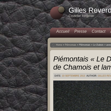
Gilles Rever
Coutelier Forgeron
Accueil
Presse
Contact
Home
»
Piémontais
»
Piémontais « Le Dubois » ave
Piémontais « Le 
de Chamois et la
DATE:
10 SEPTEMBRE 2013
AUTHOR:
GILLES RE