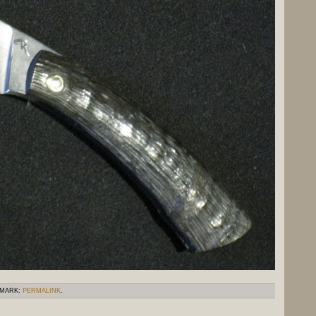
KMARK:
PERMALINK
.