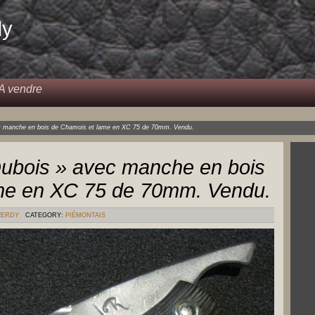
dy
A vendre
c manche en bois de Chamois et lame en XC 75 de 70mm. Vendu.
Dubois » avec manche en bois
me en XC 75 de 70mm. Vendu.
VERDY
CATEGORY:
PIÉMONTAIS