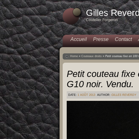
Gilles Rever
Coutelier Forgeron
Accueil
Presse
Contact
Home
»
Couteaux droits
»
Petit couteau fixe en 100
Petit couteau fixe
G10 noir. Vendu.
DATE:
1 AOÛT 2013
AUTHOR:
GILLES REVERDY