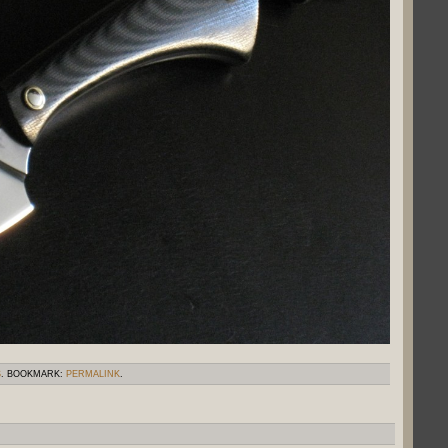
S
. BOOKMARK:
PERMALINK
.