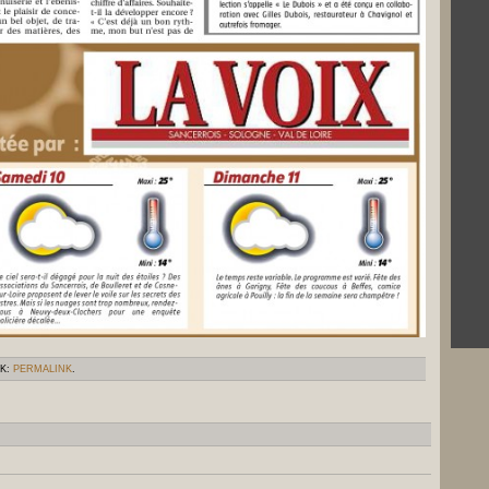
RK:
PERMALINK
.