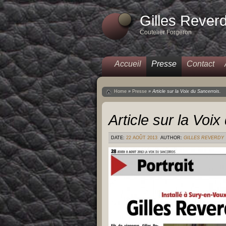
Gilles Rever
Coutelier Forgeron
Accueil
Presse
Contact
Home
»
Presse
»
Article sur la Voix du Sancerrois.
Article sur la Voi
DATE:
22 AOÛT 2013
AUTHOR:
GILLES REVERDY