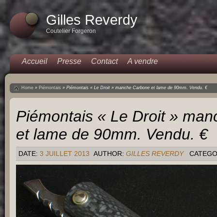
Gilles Reverdy
Coutelier Forgeron
Accueil
Presse
Contact
A vendre
Home
»
Piémontais
»
Piémontais « Le Droit » manche Carbone et lame de 90mm. Vendu. €
Piémontais « Le Droit » ma
et lame de 90mm. Vendu. €
DATE:
3 JUILLET 2013
AUTHOR:
GILLES REVERDY
CATEGO