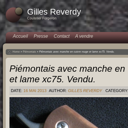
Gilles Reverdy
Coutelier Forgeron
Accueil
Presse
Contact
A vendre
Home
»
Piémontais
»
Piémontais avec manche en cuivre rouge et lame xc75. Vendu.
Piémontais avec manche en 
et lame xc75. Vendu.
DATE:
16 MAI 2013
AUTHOR:
GILLES REVERDY
CATEGORY