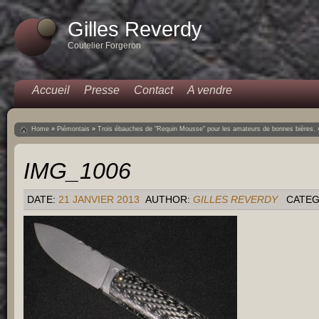
Gilles Reverdy
Coutelier Forgeron
Accueil
Presse
Contact
A vendre
Home
»
Piémontais
»
Trois ébauches de "Requin Mousse" pour les amateurs de bonnes bières.
IMG_1006
DATE:
21 JANVIER 2013
AUTHOR:
GILLES REVERDY
CATEG