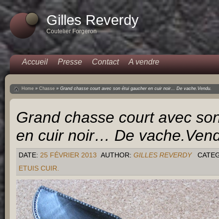
Gilles Reverdy
Coutelier Forgeron
Accueil
Presse
Contact
A vendre
Home
»
Chasse
»
Grand chasse court avec son étui gaucher en cuir noir… De vache.Vendu.
Grand chasse court avec son
en cuir noir… De vache.Ven
DATE:
25 FÉVRIER 2013
AUTHOR:
GILLES REVERDY
CATE
ETUIS CUIR.