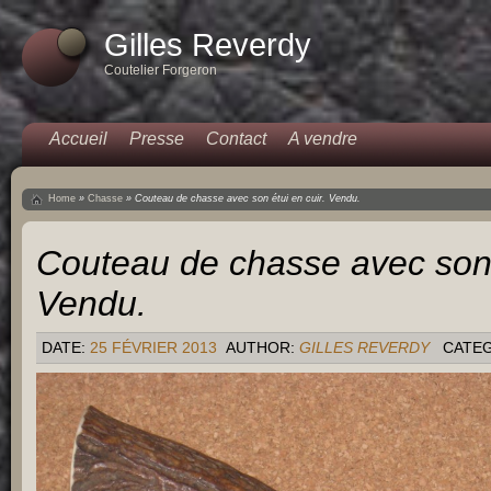
Gilles Reverdy
Coutelier Forgeron
Accueil
Presse
Contact
A vendre
Home
»
Chasse
»
Couteau de chasse avec son étui en cuir. Vendu.
Couteau de chasse avec son é
Vendu.
DATE:
25 FÉVRIER 2013
AUTHOR:
GILLES REVERDY
CATE