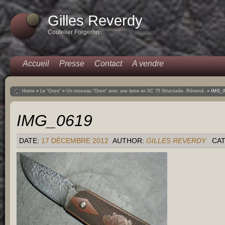
Gilles Reverdy
Coutelier Forgeron
Accueil
Presse
Contact
A vendre
Home
»
Le "Onze"
»
Un nouveau "Onze" avec une lame en XC 75 Structurée. Réservé.
»
IMG_0
IMG_0619
DATE:
17 DÉCEMBRE 2012
AUTHOR:
GILLES REVERDY
CAT