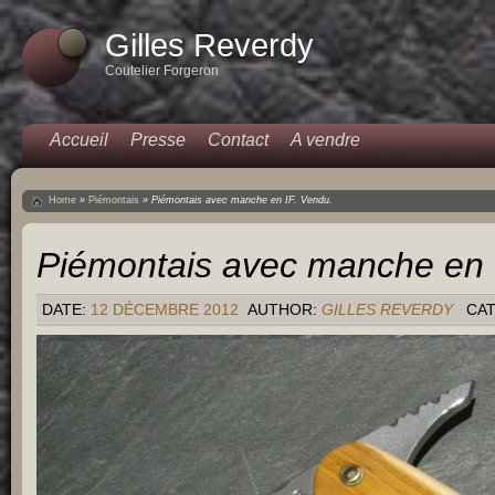
Gilles Reverdy
Coutelier Forgeron
Accueil
Presse
Contact
A vendre
Home
»
Piémontais
»
Piémontais avec manche en IF. Vendu.
Piémontais avec manche en 
DATE:
12 DÉCEMBRE 2012
AUTHOR:
GILLES REVERDY
CAT