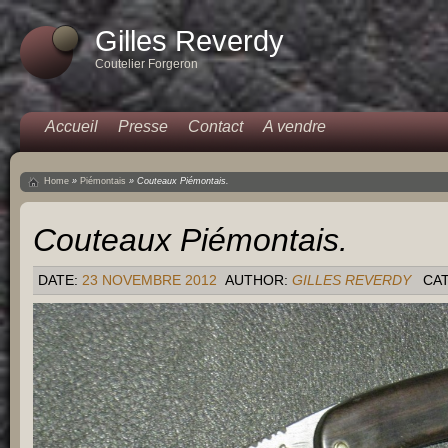
Gilles Reverdy
Coutelier Forgeron
Accueil
Presse
Contact
A vendre
Home
»
Piémontais
»
Couteaux Piémontais.
Couteaux Piémontais.
DATE:
23 NOVEMBRE 2012
AUTHOR:
GILLES REVERDY
CA