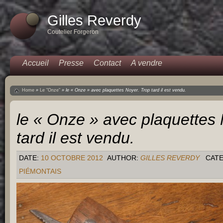
Gilles Reverdy
Coutelier Forgeron
Accueil
Presse
Contact
A vendre
Home
»
Le "Onze"
»
le « Onze » avec plaquettes Noyer. Trop tard il est vendu.
le « Onze » avec plaquettes 
tard il est vendu.
DATE:
10 OCTOBRE 2012
AUTHOR:
GILLES REVERDY
CAT
PIÉMONTAIS