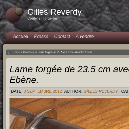
Gilles Reverdy
Coutelier Forgeron
Accueil
Presse
Contact
A vendre
Home
»
Couteaux
»
Lame forgée de 23.5 cm avec manche Ebène.
Lame forgée de 23.5 cm av
Ebène.
DATE:
3 SEPTEMBRE 2012
AUTHOR:
GILLES REVERDY
CAT