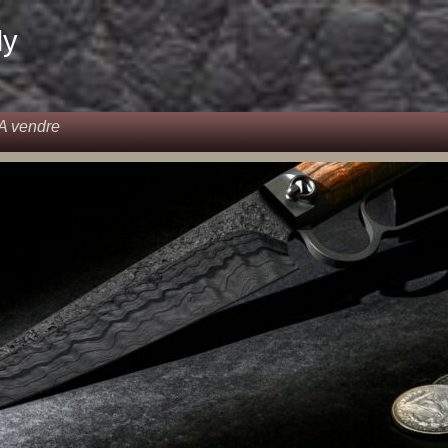
dy
A vendre