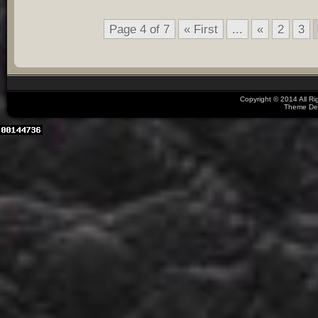
Page 4 of 7
« First
...
«
2
3
Copyright © 2014 All R
Theme De