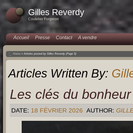
Gilles Reverdy
Coutelier Forgeron
Accueil
Presse
Contact
A vendre
Home
»
Articles posted by Gilles Reverdy
(Page 5)
Articles Written By:
Gil
Les clés du bonheur 
DATE:
18 FÉVRIER 2026
AUTHOR:
GILL